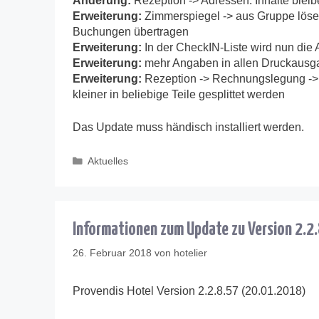
Änderung:
Rezeption -> Adressen: Inhalte bleib
Erweiterung:
Zimmerspiegel -> aus Gruppe lösen
Buchungen übertragen
Erweiterung:
In der CheckIN-Liste wird nun di
Erweiterung:
mehr Angaben in allen Druckausg
Erweiterung:
Rezeption -> Rechnungslegung -> P
kleiner in beliebige Teile gesplittet werden
Das Update muss händisch installiert werden.
Kategorien
Aktuelles
Informationen zum Update zu Version 2.2
26. Februar 2018
von
hotelier
Provendis Hotel Version 2.2.8.57 (20.01.2018)