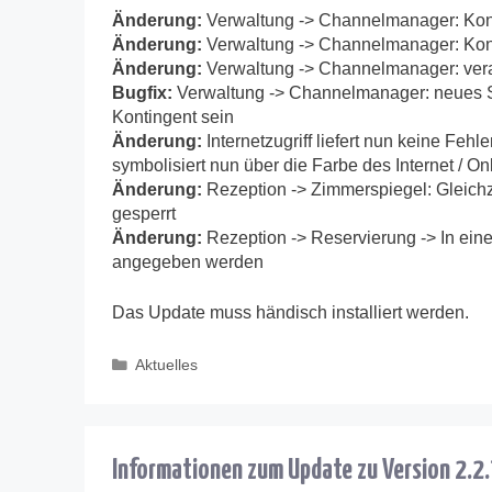
Änderung:
Verwaltung -> Channelmanager: Konti
Änderung:
Verwaltung -> Channelmanager: Kont
Änderung:
Verwaltung -> Channelmanager: vera
Bugfix:
Verwaltung -> Channelmanager: neues S
Kontingent sein
Änderung:
Internetzugriff liefert nun keine Fe
symbolisiert nun über die Farbe des Internet / 
Änderung:
Rezeption -> Zimmerspiegel: Gleic
gesperrt
Änderung:
Rezeption -> Reservierung -> In ein
angegeben werden
Das Update muss händisch installiert werden.
Kategorien
Aktuelles
Informationen zum Update zu Version 2.2