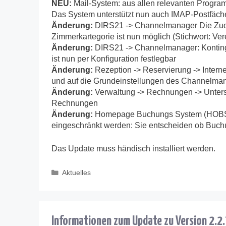
NEU:
Mail-System: aus allen relevanten Program
Das System unterstützt nun auch IMAP-Postfäche
Änderung:
DIRS21 -> Channelmanager Die Zuor
Zimmerkartegorie ist nun möglich (Stichwort: Ve
Änderung:
DIRS21 -> Channelmanager: Kontinge
ist nun per Konfiguration festlegbar
Änderung:
Rezeption -> Reservierung -> Intern
und auf die Grundeinstellungen des Channelma
Änderung:
Verwaltung -> Rechnungen -> Unter
Rechnungen
Änderung:
Homepage Buchungs System (HOBS) 
eingeschränkt werden: Sie entscheiden ob Buch
Das Update muss händisch installiert werden.
Kategorien
Aktuelles
Informationen zum Update zu Version 2.2