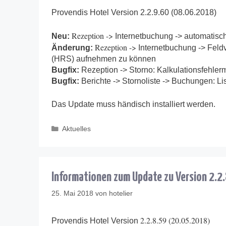
Provendis Hotel Version 2.2.9.60 (08.06.2018)
Rezeption ->
Neu:
Internetbuchung -> automatisc
Rezeption ->
Änderung:
Internetbuchung -> Fel
(HRS) aufnehmen zu können
Bugfix:
Rezeption -> Storno: Kalkulationsfehle
Bugfix:
Berichte -> Stornoliste -> Buchungen: List
Das Update muss händisch installiert werden.
Kategorien
Aktuelles
Informationen zum Update zu Version 2.2
25. Mai 2018
von
hotelier
2.2.8.59 (20.05.2018)
Provendis Hotel Version