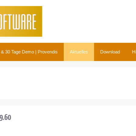
g & 30 Tage Demo | Provendis
Aktuelles
Download
Hi
.9.60