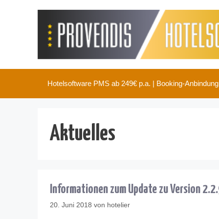
Zum
Inhalt
springen
Hotelsoftware PMS ab 249€ p.a. | Booking-Anbindun
Aktuelles
Informationen zum Update zu Version 2.2
20. Juni 2018
von
hotelier