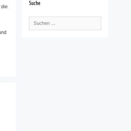
Suche
 die
Suche
nach:
und