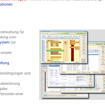
ationen
.
verwaltung für
ooking.com
ystem
zur
 unsere
ellung
sbestätigungen und
labrechnung
rgabe
Personen einer