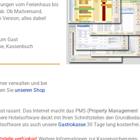
erungen vom Ferienhaus bis
ab. Ob Mailversand,
Version, alles dabei!
zum Gast
se, Kassenbuch
mer verwalten und bei
hen Sie
unseren Shop
.
st rasant. Das Internet macht das PMS (
Property Management
nsere Hotelsoftware deckt mit Ihren Schnittstellen den Grundbeda
lsoftware als auch unsere
Gastrokasse
30 Tage lang kostenfrei.
tstelle verfügbar!
Weitere Informationen zur Kassensicherungs-