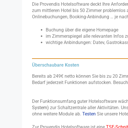
Die Provendis Hotelsoftware deckt Ihre Anford
zum mittleren Hotel bis 50 Zimmer problemlos 
Onlinebuchungen, Booking-Anbindung … je nach 
Buchung über die eigene Homepage
im Zimmerspiegel alle relevanten Infos 
wichtige Anbindungen: Datev, Gastrokas
Überschaubare Kosten
Bereits ab 249€ netto können Sie bis zu 20 Zim
Bedarf jederzeit Funktionen aufstocken. Besuc
Der Funktionsumfang guter Hotelsoftware wäch
System)
zur Schaltzentrale aller Aktivitäten. U
ohne weitere Module ab.
Testen
Sie unsere Hote
Zur Provendis Hotelsoftware ist eine
TSE-Schnit